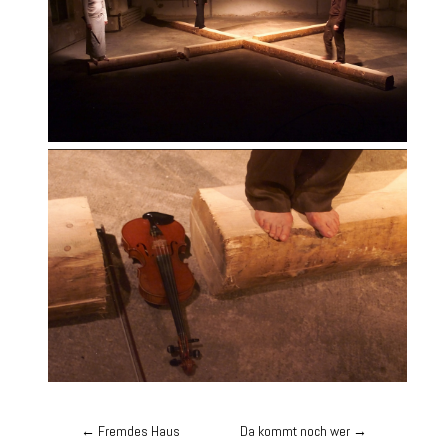
←
Fremdes Haus
Da kommt noch wer
→